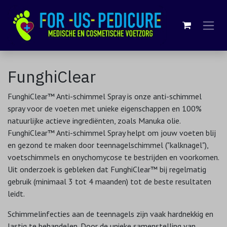
Overslaan naar inhoud
FunghiClear
FunghiClear™ Anti-schimmel Spray is onze anti-schimmel
spray voor de voeten met unieke eigenschappen en 100%
natuurlijke actieve ingrediënten, zoals Manuka olie.
FunghiClear™ Anti-schimmel Spray helpt om jouw voeten blij
en gezond te maken door teennagelschimmel ("kalknagel"),
voetschimmels en onychomycose te bestrijden en voorkomen.
Uit onderzoek is gebleken dat FunghiClear™ bij regelmatig
gebruik (minimaal 3 tot 4 maanden) tot de beste resultaten
leidt.
Schimmelinfecties aan de teennagels zijn vaak hardnekkig en
lastig te behandelen. Door de unieke samenstelling van