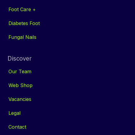
Foot Care +
Diabetes Foot
Fungal Nails
Discover
Our
Tea​​m
Web Shop
Vacancies
Legal
Cont​​act